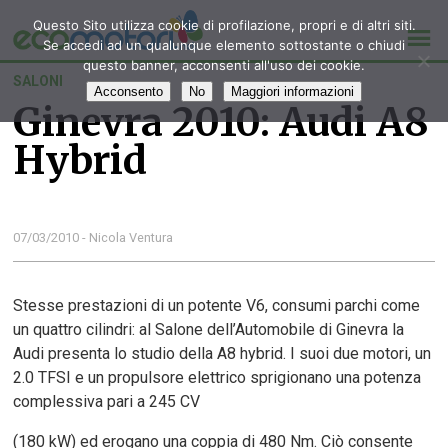
Questo Sito utilizza cookie di profilazione, propri e di altri siti.
Se accedi ad un qualunque elemento sottostante o chiudi
questo banner, acconsenti all'uso dei cookie.
SALONI
Acconsento
No
Maggiori informazioni
Ginevra 2010: Audi A8
Hybrid
07/03/2010 - Nicola Ventura
Stesse prestazioni di un potente V6, consumi parchi come
un quattro cilindri: al Salone dell’Automobile di Ginevra la
Audi presenta lo studio della A8 hybrid. I suoi due motori, un
2.0 TFSI e un propulsore elettrico sprigionano una potenza
complessiva pari a 245 CV
(180 kW) ed erogano una coppia di 480 Nm. Ciò consente