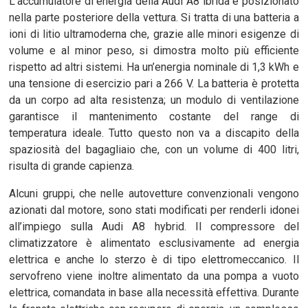
L’accumulatore di energia della Audi A8 ibrida è posizionato
nella parte posteriore della vettura. Si tratta di una batteria a
ioni di litio ultramoderna che, grazie alle minori esigenze di
volume e al minor peso, si dimostra molto più efficiente
rispetto ad altri sistemi. Ha un’energia nominale di 1,3 kWh e
una tensione di esercizio pari a 266 V. La batteria è protetta
da un corpo ad alta resistenza; un modulo di ventilazione
garantisce il mantenimento costante del range di
temperatura ideale. Tutto questo non va a discapito della
spaziosità del bagagliaio che, con un volume di 400 litri,
risulta di grande capienza.
Alcuni gruppi, che nelle autovetture convenzionali vengono
azionati dal motore, sono stati modificati per renderli idonei
all’impiego sulla Audi A8 hybrid. Il compressore del
climatizzatore è alimentato esclusivamente ad energia
elettrica e anche lo sterzo è di tipo elettromeccanico. Il
servofreno viene inoltre alimentato da una pompa a vuoto
elettrica, comandata in base alla necessità effettiva. Durante