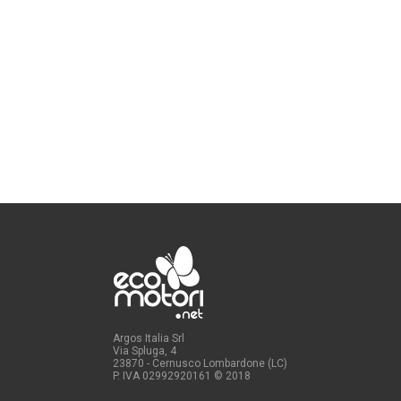
Argos Italia Srl
Via Spluga, 4
23870 - Cernusco Lombardone (LC)
P. IVA 02992920161
© 2018