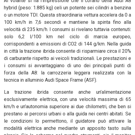
Al volante si ha l’impressione che il cofano della Audi A8
hybrid (peso: 1.885 kg) celi un potente sei cilindri a benzina
o un motore TDI. Questa straordinaria vettura accelera da 0 a
100 km/h in 7,6 secondi e mantiene la spinta fino alla
velocità di 235 km/h. I consumi si rivelano tuttavia contenuti:
solo 6,2 l/100 km nel ciclo di marcia europeo,
corrispondenti a emissioni di CO2 di 144 g/km. Nella guida
in città la trazione ibrida consente di risparmiare circa il 20%
di carburante rispetto ai veicoli tradizionali. Le prestazioni e
i consumi si avvantaggiano di uno dei principali punti di
forza della A8: la carrozzeria leggera realizzata con la
tecnica in alluminio Audi Space Frame (ASF).
La trazione ibrida consente anche un’alimentazione
esclusivamente elettrica, con una velocità massima di 65
km/h e un’autonomia superiore ai due chilometri, che ben si
prestano ai percorsi urbani o alla guida nei centri abitati. Se
le condizioni lo permettono, il guidatore può attivare la
modalità elettrica anche mediante un apposito tasto sulla