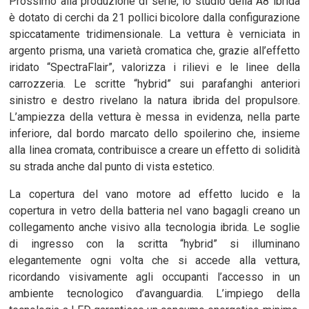
Prossimo alla produzione di serie, lo studio della A8 ibrida
è dotato di cerchi da 21 pollici bicolore dalla configurazione
spiccatamente tridimensionale. La vettura è verniciata in
argento prisma, una varietà cromatica che, grazie all’effetto
iridato “SpectraFlair”, valorizza i rilievi e le linee della
carrozzeria. Le scritte “hybrid” sui parafanghi anteriori
sinistro e destro rivelano la natura ibrida del propulsore.
L’ampiezza della vettura è messa in evidenza, nella parte
inferiore, dal bordo marcato dello spoilerino che, insieme
alla linea cromata, contribuisce a creare un effetto di solidità
su strada anche dal punto di vista estetico.
La copertura del vano motore ad effetto lucido e la
copertura in vetro della batteria nel vano bagagli creano un
collegamento anche visivo alla tecnologia ibrida. Le soglie
di ingresso con la scritta “hybrid” si illuminano
elegantemente ogni volta che si accede alla vettura,
ricordando visivamente agli occupanti l’accesso in un
ambiente tecnologico d’avanguardia. L’impiego della