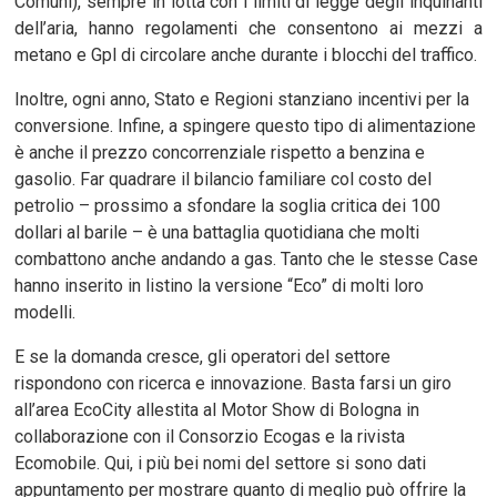
Comuni), sempre in lotta con i limiti di legge degli inquinanti
dell’aria, hanno regolamenti che consentono ai mezzi a
metano e Gpl di circolare anche durante i blocchi del traffico.
Inoltre, ogni anno, Stato e Regioni stanziano incentivi per la
conversione. Infine, a spingere questo tipo di alimentazione
è anche il prezzo concorrenziale rispetto a benzina e
gasolio. Far quadrare il bilancio familiare col costo del
petrolio – prossimo a sfondare la soglia critica dei 100
dollari al barile – è una battaglia quotidiana che molti
combattono anche andando a gas. Tanto che le stesse Case
hanno inserito in listino la versione “Eco” di molti loro
modelli.
E se la domanda cresce, gli operatori del settore
rispondono con ricerca e innovazione. Basta farsi un giro
all’area EcoCity allestita al Motor Show di Bologna in
collaborazione con il Consorzio Ecogas e la rivista
Ecomobile. Qui, i più bei nomi del settore si sono dati
appuntamento per mostrare quanto di meglio può offrire la