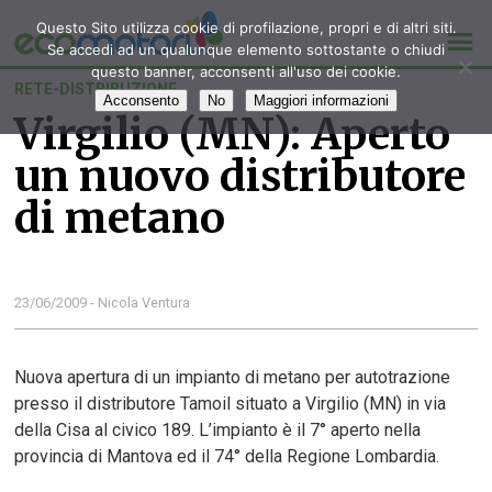
Questo Sito utilizza cookie di profilazione, propri e di altri siti.
Se accedi ad un qualunque elemento sottostante o chiudi
questo banner, acconsenti all'uso dei cookie.
RETE-DISTRIBUZIONE
Acconsento
No
Maggiori informazioni
Virgilio (MN): Aperto
un nuovo distributore
di metano
23/06/2009 - Nicola Ventura
Nuova apertura di un impianto di metano per autotrazione
presso il distributore Tamoil situato a Virgilio (MN) in via
della Cisa al civico 189. L’impianto è il 7° aperto nella
provincia di Mantova ed il 74° della Regione Lombardia.