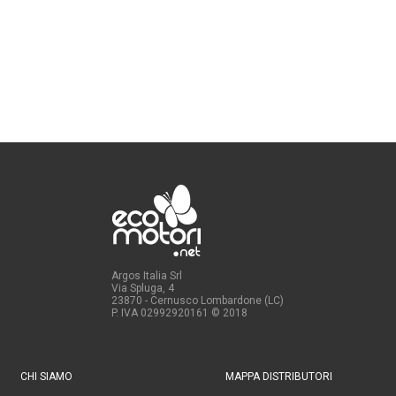
Argos Italia Srl
Via Spluga, 4
23870 - Cernusco Lombardone (LC)
P. IVA 02992920161
© 2018
CHI SIAMO
MAPPA DISTRIBUTORI