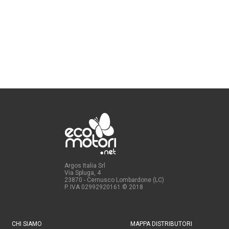
Argos Italia Srl
Via Spluga, 4
23870 - Cernusco Lombardone (LC)
P. IVA 02992920161
© 2018
CHI SIAMO
MAPPA DISTRIBUTORI