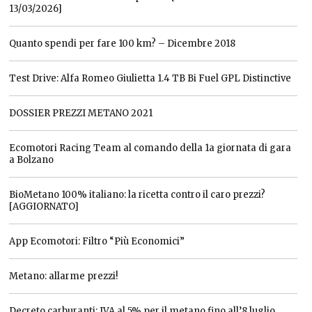
13/03/2026]
Quanto spendi per fare 100 km? – Dicembre 2018
Test Drive: Alfa Romeo Giulietta 1.4 TB Bi Fuel GPL Distinctive
DOSSIER PREZZI METANO 2021
Ecomotori Racing Team al comando della 1a giornata di gara
a Bolzano
BioMetano 100% italiano: la ricetta contro il caro prezzi?
[AGGIORNATO]
App Ecomotori: Filtro “Più Economici”
Metano: allarme prezzi!
Decreto carburanti: IVA al 5% per il metano fino all’8 luglio