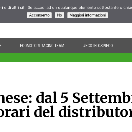
pri e di altri siti. Se accedi ad un qualunque elemento sottostante o chi
Acconsento
No
Maggiori informazioni
E
ECOMOTORI RACING TEAM
#ECOTELOSPIEGO
ese: dal 5 Settemb
orari del distributo