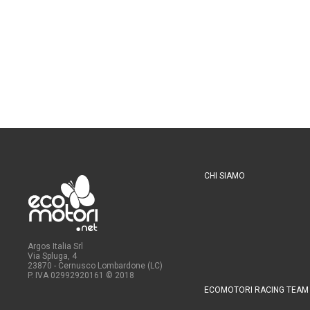
CHI SIAMO
Argos Italia Srl
Via Spluga, 4
23870 - Cernusco Lombardone (LC)
P. IVA 02992920161
© 2018
ECOMOTORI RACING TEAM