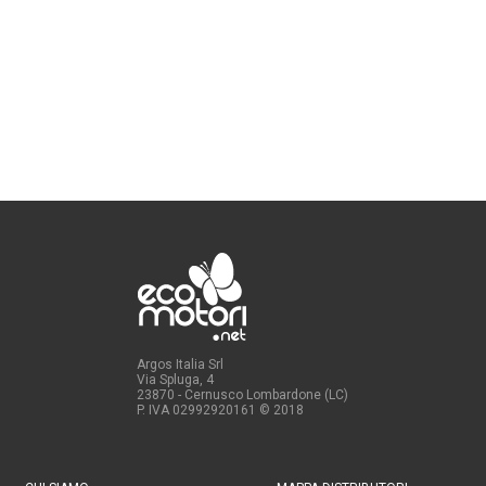
Argos Italia Srl
Via Spluga, 4
23870 - Cernusco Lombardone (LC)
P. IVA 02992920161
© 2018