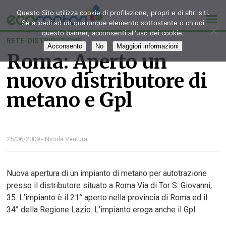
Questo Sito utilizza cookie di profilazione, propri e di altri siti.
Se accedi ad un qualunque elemento sottostante o chiudi
questo banner, acconsenti all'uso dei cookie.
RETE-DISTRIBUZIONE
Acconsento
No
Maggiori informazioni
Roma: Aperto un
nuovo distributore di
metano e Gpl
25/06/2009 - Nicola Ventura
Nuova apertura di un impianto di metano per autotrazione
presso il distributore situato a Roma Via di Tor S. Giovanni,
35. L’impianto è il 21° aperto nella provincia di Roma ed il
34° della Regione Lazio. L’impianto eroga anche il Gpl.