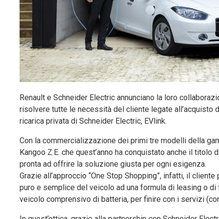
Renault e Schneider Electric annunciano la loro collaborazion
risolvere tutte le necessità del cliente legate all’acquisto
ricarica privata di Schneider Electric, EVlink.
Con la commercializzazione dei primi tre modelli della gam
Kangoo Z.E. che quest’anno ha conquistato anche il titolo d
pronta ad offrire la soluzione giusta per ogni esigenza.
Grazie all’approccio “One Stop Shopping”, infatti, il client
puro e semplice del veicolo ad una formula di leasing o di f
veicolo comprensivo di batteria, per finire con i servizi (co
In quest’ottica, grazie alla partnership con Schneider Electr