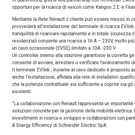
opportuni per la ricarica di veicoli come Kangoo Z.E. e Fl
Mediante la Rete Renault il cliente può essere messo in con
provvederà all’installazione del terminale di ricarica EVlink. 
tranquillità di ricaricare rapidamente e in totale sicurezza i
residenziali consente una ricarica a 16 A – 230V, molto più v
un cavo occasionale (EVSE) limitato a 10A -230 V.
Un controller interno alla stazione garantisce la corretta ge
consente di avviare, arrestare o verificare l’avanzamento del
Il terminale EVlink , insieme al cavo dedicato è proposto 
anche l’installazione, affidata alla rete di installatori quali
che la potenza contrattuale sia sufficiente a coprire sia gli
esistenti.
”La collaborazione con Renault rappresenta un importante e
soluzioni concrete per la gestione della mobilità elettrica
investimenti in ricerca e sviluppo e collaborazioni con par
& Energy Efficiency di Schneider Electric SpA.