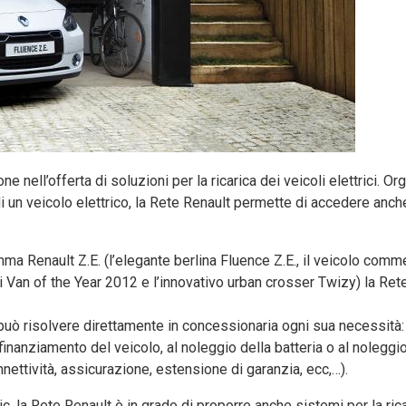
e nell’offerta di soluzioni per la ricarica dei veicoli elettrici. O
 di un veicolo elettrico, la Rete Renault permette di accedere anch
ma Renault Z.E. (l’elegante berlina Fluence Z.E., il veicolo comm
i Van of the Year 2012 e l’innovativo urban crosser Twizy) la Ret
e può risolvere direttamente in concessionaria ogni sua necessità:
inanziamento del veicolo, al noleggio della batteria o al noleggio
nnettività, assicurazione, estensione di garanzia, ecc,…).
ic, la Rete Renault è in grado di proporre anche sistemi per la rica