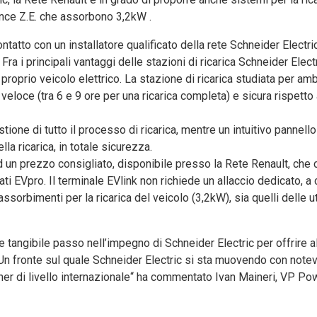
uence Z.E. che assorbono 3,2kW .
tatto con un installatore qualificato della rete Schneider Electri
Fra i principali vantaggi delle stazioni di ricarica Schneider Electr
l proprio veicolo elettrico. La stazione di ricarica studiata per amb
eloce (tra 6 e 9 ore per una ricarica completa) e sicura rispetto a
stione di tutto il processo di ricarica, mentre un intuitivo pannell
la ricarica, in totale sicurezza.
ad un prezzo consigliato, disponibile presso la Rete Renault, ch
ficati EVpro. Il terminale EVlink non richiede un allaccio dedicato, 
 assorbimenti per la ricarica del veicolo (3,2kW), sia quelli delle 
 tangibile passo nell’impegno di Schneider Electric per offrire 
. Un fronte sul quale Schneider Electric si sta muovendo con notev
tner di livello internazionale“ ha commentato Ivan Maineri, VP Po