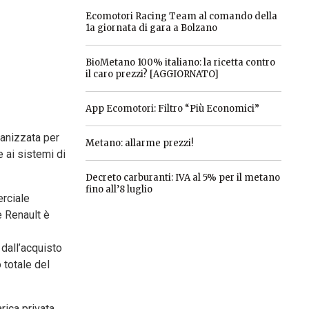
Ecomotori Racing Team al comando della
1a giornata di gara a Bolzano
BioMetano 100% italiano: la ricetta contro
il caro prezzi? [AGGIORNATO]
App Ecomotori: Filtro “Più Economici”
rganizzata per
Metano: allarme prezzi!
e ai sistemi di
Decreto carburanti: IVA al 5% per il metano
fino all’8 luglio
erciale
e Renault è
 dall’acquisto
 totale del
rica privata,