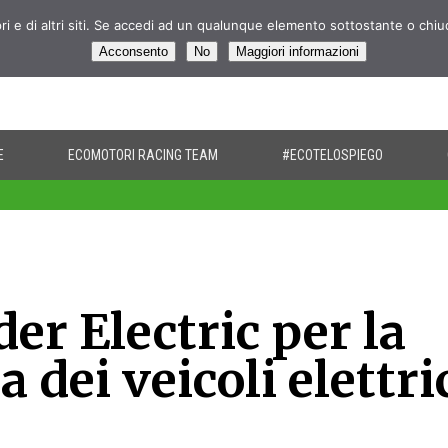
pri e di altri siti. Se accedi ad un qualunque elemento sottostante o chi
Acconsento
No
Maggiori informazioni
E
ECOMOTORI RACING TEAM
#ECOTELOSPIEGO
er Electric per la
 dei veicoli elettri