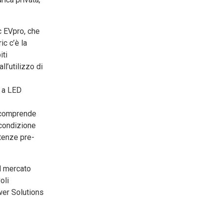
c EVpro, che
ic c’è la
iti
ll’utilizzo di
o a LED
e comprende
a condizione
utenze pre-
al mercato
oli
wer Solutions