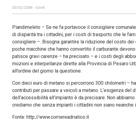
05/02/2008 - e2net
Piandimeleto – Se ne fa portavoce il consigliere comunale 
di disparità tra i cittadini, per i costi di trasporto che le f
consigliere –. Bisogna garantire la riduzione del costo dei 
poche macchine che hanno convertito il carburante devono fa
patisce gravi carenze – ha precisato – e i costi degli abbon
mozioni e interpellanze dirette alla Provincia di Pesaro Ur
all’ordine del giorno la questione.
Con dieci euro di metano si percorrono 300 chilometri – ha 
contributi per passare a veicoli a metano. L’esigenza del d
dell’accessibilità all’impianto è da precisare: Non abbiam
crediamo che senza impianti i cittadini non siano neanche 
Fonte: http://www.corriereadriatico.it