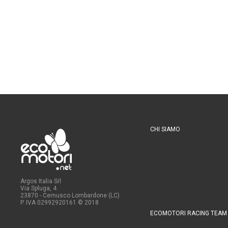
CHI SIAMO
Argos Italia Srl
Via Spluga, 4
23870 - Cernusco Lombardone (LC)
P. IVA 02992920161
© 2018
ECOMOTORI RACING TEAM