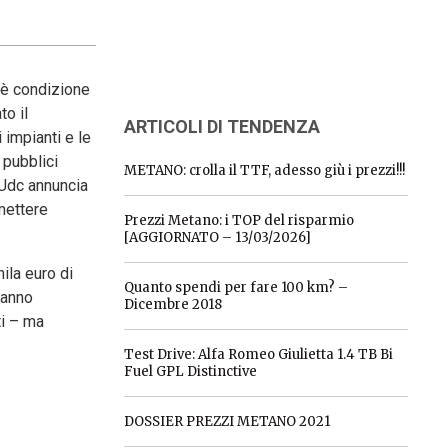
 è condizione
to il
ARTICOLI DI TENDENZA
 impianti e le
 pubblici
METANO: crolla il TTF, adesso giù i prezzi!!!
L’Udc annuncia
 mettere
Prezzi Metano: i TOP del risparmio
[AGGIORNATO – 13/03/2026]
ila euro di
Quanto spendi per fare 100 km? –
ranno
Dicembre 2018
ti – ma
Test Drive: Alfa Romeo Giulietta 1.4 TB Bi
Fuel GPL Distinctive
DOSSIER PREZZI METANO 2021