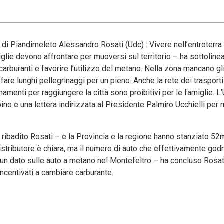
di Piandimeleto Alessandro Rosati (Udc) : Vivere nell’entroterra
amiglie devono affrontare per muoversi sul territorio – ha sottolinea
carburanti e favorire l’utilizzo del metano. Nella zona mancano gli
re lunghi pellegrinaggi per un pieno. Anche la rete dei trasporti
amenti per raggiungere la città sono proibitivi per le famiglie. 
bino e una lettera indirizzata al Presidente Palmiro Ucchielli per
ribadito Rosati – e la Provincia e la regione hanno stanziato 52m
istributore è chiara, ma il numero di auto che effettivamente god
o un dato sulle auto a metano nel Montefeltro – ha concluso Rosa
incentivati a cambiare carburante.