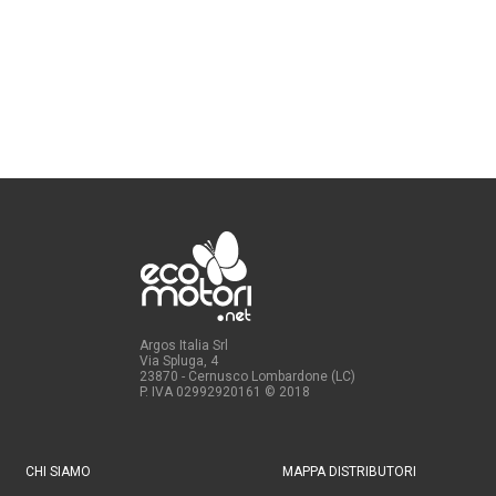
Argos Italia Srl
Via Spluga, 4
23870 - Cernusco Lombardone (LC)
P. IVA 02992920161
© 2018
CHI SIAMO
MAPPA DISTRIBUTORI