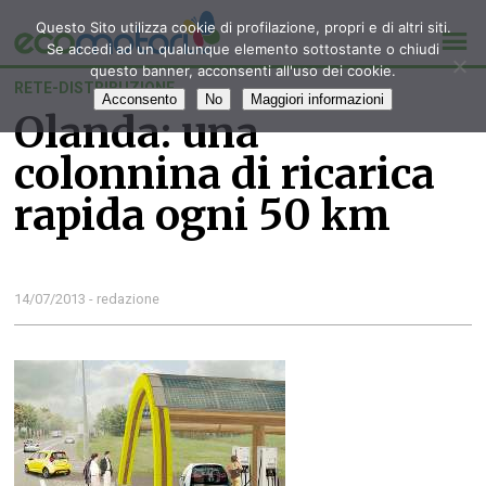
Questo Sito utilizza cookie di profilazione, propri e di altri siti.
Se accedi ad un qualunque elemento sottostante o chiudi
questo banner, acconsenti all'uso dei cookie.
RETE-DISTRIBUZIONE
Acconsento
No
Maggiori informazioni
Olanda: una
colonnina di ricarica
rapida ogni 50 km
14/07/2013 - redazione