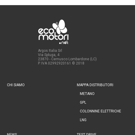
Argos Italia Srl
Via Spluga, 4
23870 - Cernusco Lombardone (LC)
P. IVA 02992920161
© 2018
CHI SIAMO
MAPPA DISTRIBUTORI
METANO
GPL
COLONNINE ELETTRICHE
LNG
NEWS
TEST DRIVE