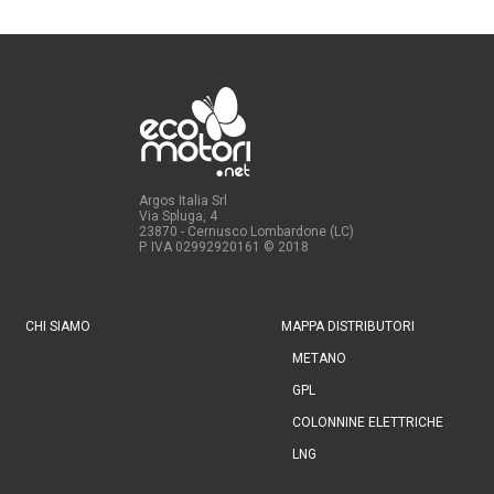
Argos Italia Srl
Via Spluga, 4
23870 - Cernusco Lombardone (LC)
P. IVA 02992920161
© 2018
CHI SIAMO
MAPPA DISTRIBUTORI
METANO
GPL
COLONNINE ELETTRICHE
LNG