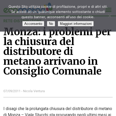
Questo Sito utilizza cookie di profilazione, propri e di altri siti.
Se accedi ad un qualunque elemento sottostante o chiudi
questo banner, acconsenti all'uso dei cookie.
RETE-DISTRIBUZIONE
Acconsento
No
Maggiori informazioni
Monza: i problemi per
la chiusura del
distributore di
metano arrivano in
Consiglio Comunale
07/09/2011 - Nicola Ventura
I disagi che la prolungata chiusura del distributore di metano
di Monza – Viale Stucchi sta procurando negli ultimi mesi ai