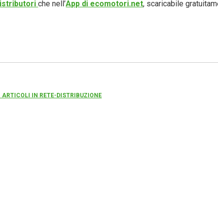
istributori
che nell’
App di ecomotori.net
, scaricabile gratuita
I ARTICOLI IN RETE-DISTRIBUZIONE