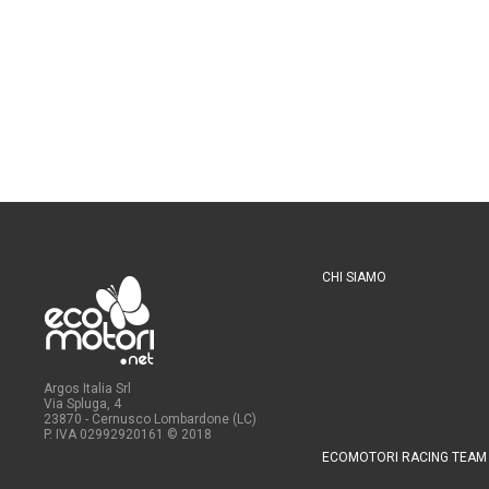
CHI SIAMO
Argos Italia Srl
Via Spluga, 4
23870 - Cernusco Lombardone (LC)
P. IVA 02992920161
© 2018
ECOMOTORI RACING TEAM