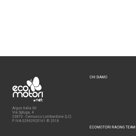
CHI SIAMO
Argos Italia Srl
Via Spluga, 4
23870 - Cernusco Lombardone (LC)
P. IVA 02992920161
© 2018
ECOMOTORI RACING TEAM