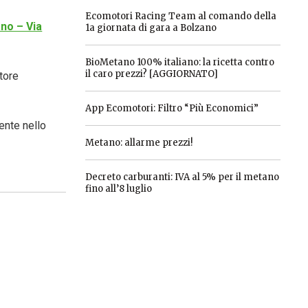
Ecomotori Racing Team al comando della
ano – Via
1a giornata di gara a Bolzano
BioMetano 100% italiano: la ricetta contro
il caro prezzi? [AGGIORNATO]
utore
App Ecomotori: Filtro “Più Economici”
mente nello
Metano: allarme prezzi!
Decreto carburanti: IVA al 5% per il metano
fino all’8 luglio