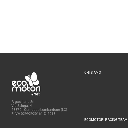
CHI SIAMO
Argos Italia Srl
Via Spluga, 4
23870 - Cernusco Lombardone (LC)
P. IVA 02992920161
© 2018
ECOMOTORI RACING TEAM