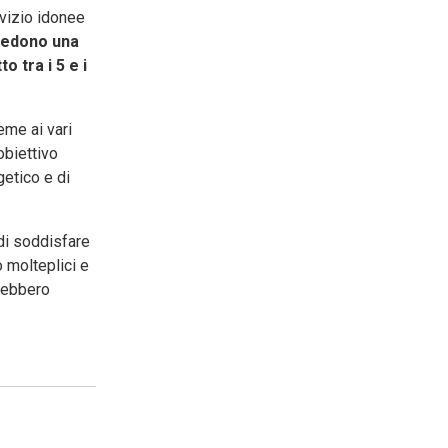
rvizio idonee
evedono una
 tra i 5 e i
eme ai vari
obiettivo
getico e di
 di soddisfare
 molteplici e
trebbero