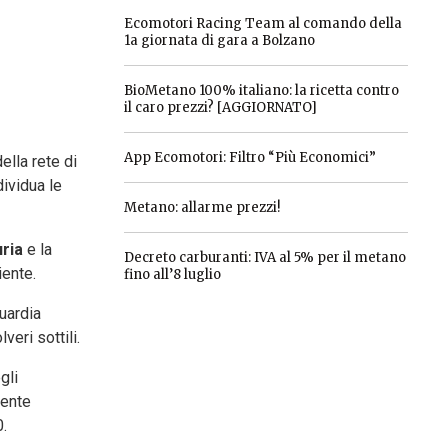
Ecomotori Racing Team al comando della
1a giornata di gara a Bolzano
BioMetano 100% italiano: la ricetta contro
il caro prezzi? [AGGIORNATO]
App Ecomotori: Filtro “Più Economici”
ella rete di
ividua le
Metano: allarme prezzi!
uria
e la
Decreto carburanti: IVA al 5% per il metano
iente.
fino all’8 luglio
guardia
eri sottili.
gli
mente
0.