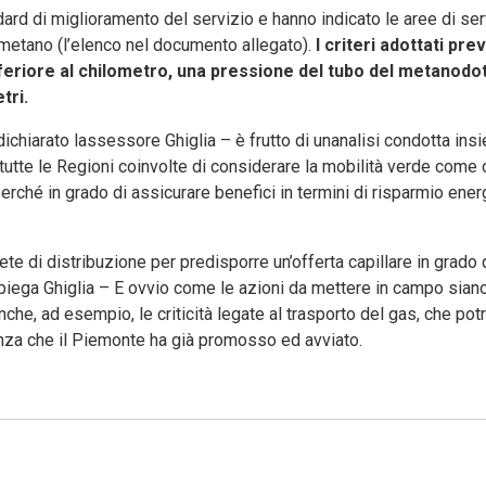
dard di miglioramento del servizio e hanno indicato le aree di se
 metano (l’elenco nel documento allegato).
I criteri adottati pr
feriore al chilometro, una pressione del tubo del metanodotto
tri.
chiarato lassessore Ghiglia – è frutto di unanalisi condotta insi
tutte le Regioni coinvolte di considerare la mobilità verde come 
erché in grado di assicurare benefici in termini di risparmio ener
.
ete di distribuzione per predisporre un’offerta capillare in grado
iega Ghiglia – E ovvio come le azioni da mettere in campo siano
anche, ad esempio, le criticità legate al trasporto del gas, che po
enza che il Piemonte ha già promosso ed avviato.