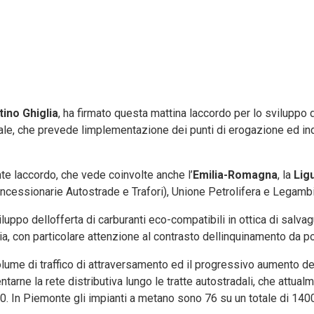
ino Ghiglia
, ha firmato questa mattina laccordo per lo sviluppo d
ale, che prevede limplementazione dei punti di erogazione ed ind
te laccordo, che vede coinvolte anche l’
Emilia-Romagna
, la
Lig
ncessionarie Autostrade e Trafori), Unione Petrolifera e Legamb
iluppo dellofferta di carburanti eco-compatibili in ottica di salva
a, con particolare attenzione al contrasto dellinquinamento da polv
volume di traffico di attraversamento ed il progressivo aumento de
rne la rete distributiva lungo le tratte autostradali, che attual
. In Piemonte gli impianti a metano sono 76 su un totale di 140