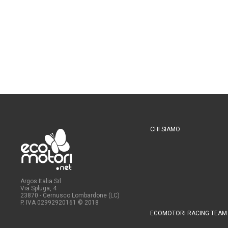
CHI SIAMO
Argos Italia Srl
Via Spluga, 4
23870 - Cernusco Lombardone (LC)
P. IVA 02992920161
© 2018
ECOMOTORI RACING TEAM