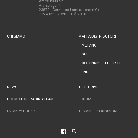
Argos Italia Srl
Via Spluga, 4
23870 - Cernusco Lombardone (LC)
P. IVA 02992920161
© 2018
CHI SIAMO
MAPPA DISTRIBUTORI
METANO
GPL
COLONNINE ELETTRICHE
LNG
NEWS
TEST DRIVE
ECOMOTORI RACING TEAM
FORUM
PRIVACY POLICY
TERMINI E CONDIZIONI