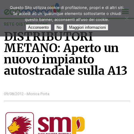
Questo Sito utilizza cookie di profilazione, propri e di altri siti.
Se accedi ad un qualunque elemento sottostante o chiudi
questo banner, acconsenti all'uso dei cookie.
RETE-DISTRIBUZIONE
Acconsento
No
Maggiori informazioni
DISTRIBUTORI
METANO: Aperto un
nuovo impianto
autostradale sulla A13
09/08/2012 - Monica Porta