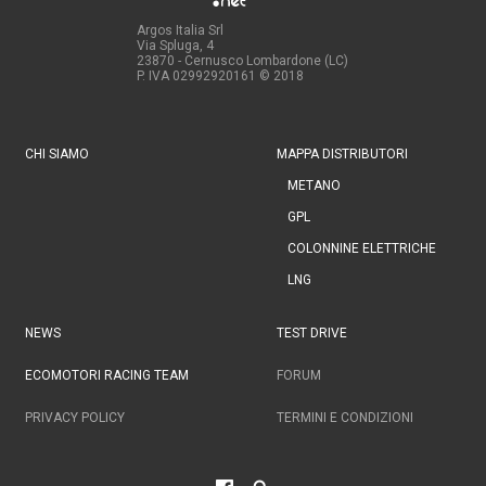
Argos Italia Srl
Via Spluga, 4
23870 - Cernusco Lombardone (LC)
P. IVA 02992920161
© 2018
CHI SIAMO
MAPPA DISTRIBUTORI
METANO
GPL
COLONNINE ELETTRICHE
LNG
NEWS
TEST DRIVE
ECOMOTORI RACING TEAM
FORUM
PRIVACY POLICY
TERMINI E CONDIZIONI