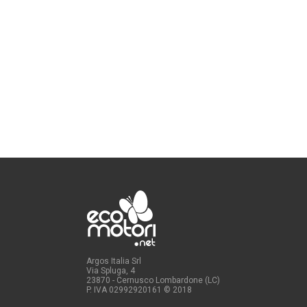
Argos Italia Srl
Via Spluga, 4
23870 - Cernusco Lombardone (LC)
P. IVA 02992920161
© 2018