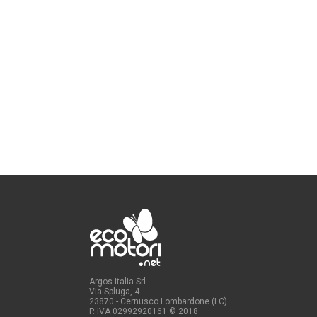
Argos Italia Srl
Via Spluga, 4
23870 - Cernusco Lombardone (LC)
P. IVA 02992920161
© 2018