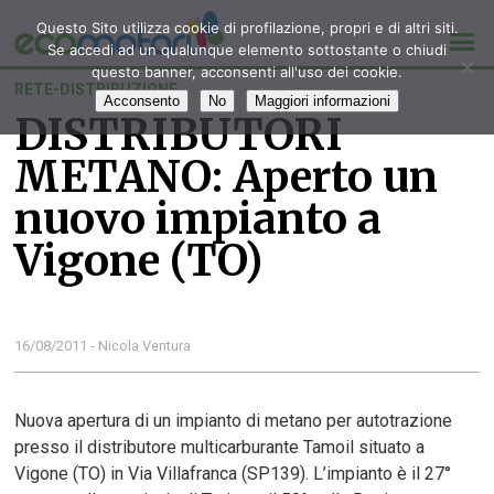
Questo Sito utilizza cookie di profilazione, propri e di altri siti.
Se accedi ad un qualunque elemento sottostante o chiudi
questo banner, acconsenti all'uso dei cookie.
RETE-DISTRIBUZIONE
Acconsento
No
Maggiori informazioni
DISTRIBUTORI
METANO: Aperto un
nuovo impianto a
Vigone (TO)
16/08/2011 - Nicola Ventura
Nuova apertura di un impianto di metano per autotrazione
presso il distributore multicarburante Tamoil situato a
Vigone (TO) in Via Villafranca (SP139). L’impianto è il 27°