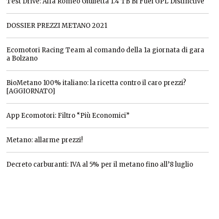
Test Drive: Alfa Romeo Giulietta 1.4 TB Bi Fuel GPL Distinctive
DOSSIER PREZZI METANO 2021
Ecomotori Racing Team al comando della 1a giornata di gara
a Bolzano
BioMetano 100% italiano: la ricetta contro il caro prezzi?
[AGGIORNATO]
App Ecomotori: Filtro “Più Economici”
Metano: allarme prezzi!
Decreto carburanti: IVA al 5% per il metano fino all’8 luglio