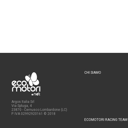
CHI SIAMO
Argos Italia Srl
Via Spluga, 4
23870 - Cernusco Lombardone (LC)
P. IVA 02992920161
© 2018
ECOMOTORI RACING TEAM