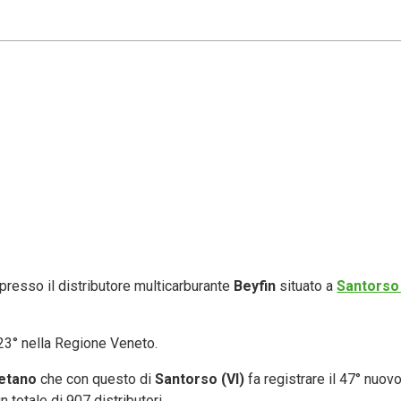
presso il distributore multicarburante
Beyfin
situato a
Santorso 
123° nella Regione Veneto.
etano
che con questo di
Santorso (VI)
fa registrare il 47° nuovo
n totale di 907 distributori.