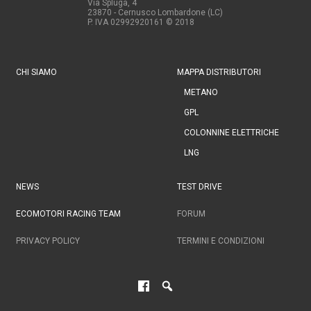
Via Spluga, 4
23870 - Cernusco Lombardone (LC)
P. IVA 02992920161
© 2018
CHI SIAMO
MAPPA DISTRIBUTORI
METANO
GPL
COLONNINE ELETTRICHE
LNG
NEWS
TEST DRIVE
ECOMOTORI RACING TEAM
FORUM
PRIVACY POLICY
TERMINI E CONDIZIONI