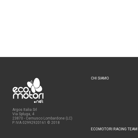
CHI SIAMO
Argos Italia Srl
Via Spluga, 4
23870 - Cernusco Lombardone (LC)
P. IVA 02992920161
© 2018
ECOMOTORI RACING TEAM