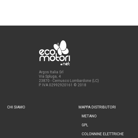
Argos Italia Srl
Via Spluga, 4
23870 - Cernusco Lombardone (LC)
P. IVA 02992920161
© 2018
CHI SIAMO
MAPPA DISTRIBUTORI
METANO
GPL
COLONNINE ELETTRICHE