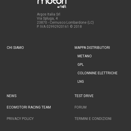
Argos Italia Srl
Via Spluga, 4
23870 - Cernusco Lombardone (LC)
P. IVA 02992920161
© 2018
CHI SIAMO
MAPPA DISTRIBUTORI
METANO
GPL
COLONNINE ELETTRICHE
LNG
NEWS
TEST DRIVE
ECOMOTORI RACING TEAM
FORUM
PRIVACY POLICY
TERMINI E CONDIZIONI