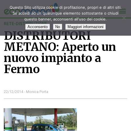
Questo Sito utilizza cookie di profilazione, propri e di altri siti.
Se accedi ad un qualunque elemento sottostante o chiudi
questo banner, acconsenti all'uso dei cookie.
RETE-DISTRIBUZIONE
Acconsento
No
Maggiori informazioni
DISTRIBUTORI
METANO: Aperto un
nuovo impianto a
Fermo
22/12/2014 - Monica Porta