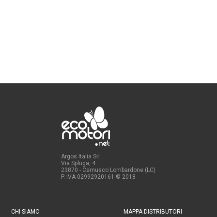
Argos Italia Srl
Via Spluga, 4
23870 - Cernusco Lombardone (LC)
P. IVA 02992920161
© 2018
CHI SIAMO
MAPPA DISTRIBUTORI