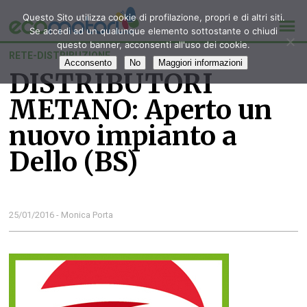
Questo Sito utilizza cookie di profilazione, propri e di altri siti.
Se accedi ad un qualunque elemento sottostante o chiudi
questo banner, acconsenti all'uso dei cookie.
RETE-DISTRIBUZIONE
Acconsento
No
Maggiori informazioni
DISTRIBUTORI
METANO: Aperto un
nuovo impianto a
Dello (BS)
25/01/2016 - Monica Porta