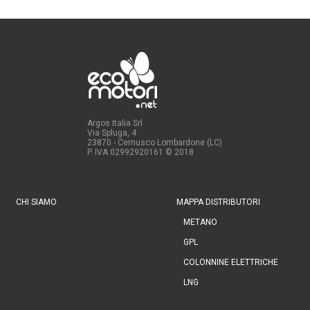
Argos Italia Srl
Via Spluga, 4
23870 - Cernusco Lombardone (LC)
P. IVA 02992920161
© 2018
CHI SIAMO
MAPPA DISTRIBUTORI
METANO
GPL
COLONNINE ELETTRICHE
LNG