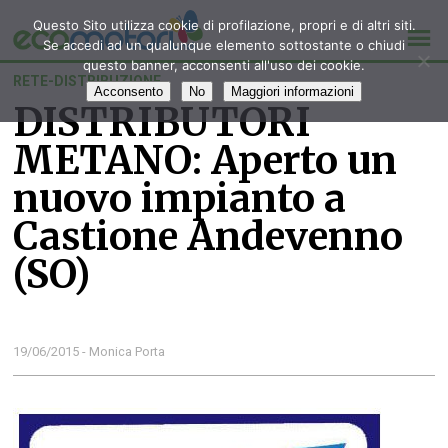
Questo Sito utilizza cookie di profilazione, propri e di altri siti.
Se accedi ad un qualunque elemento sottostante o chiudi
questo banner, acconsenti all'uso dei cookie.
RETE-DISTRIBUZIONE
Acconsento
No
Maggiori informazioni
DISTRIBUTORI
METANO: Aperto un
nuovo impianto a
Castione Andevenno
(SO)
19/06/2015 - Monica Porta