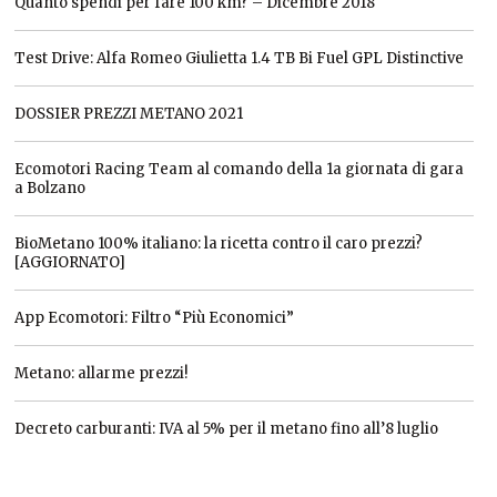
Quanto spendi per fare 100 km? – Dicembre 2018
Test Drive: Alfa Romeo Giulietta 1.4 TB Bi Fuel GPL Distinctive
DOSSIER PREZZI METANO 2021
Ecomotori Racing Team al comando della 1a giornata di gara
a Bolzano
BioMetano 100% italiano: la ricetta contro il caro prezzi?
[AGGIORNATO]
App Ecomotori: Filtro “Più Economici”
Metano: allarme prezzi!
Decreto carburanti: IVA al 5% per il metano fino all’8 luglio