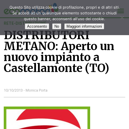
Questo Sito utilizza cookie di profilazione, propri e di altri siti.
Se accedi ad un qualunque elemento sottostante o chiudi
questo banner, acconsenti all'uso dei cookie.
RETE-DISTRIBUZIONE
Acconsento
No
Maggiori informazioni
DISTRIBUTORI
METANO: Aperto un
nuovo impianto a
Castellamonte (TO)
10/10/2013 - Monica Porta