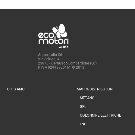
Argos Italia Srl
Via Spluga, 4
23870 - Cernusco Lombardone (LC)
P. IVA 02992920161
© 2018
CHI SIAMO
MAPPA DISTRIBUTORI
METANO
GPL
COLONNINE ELETTRICHE
LNG