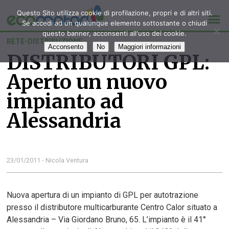
Questo Sito utilizza cookie di profilazione, propri e di altri siti.
Se accedi ad un qualunque elemento sottostante o chiudi
questo banner, acconsenti all'uso dei cookie.
RETE-DISTRIBUZIONE
Acconsento
No
Maggiori informazioni
DISTRIBUTORI GPL:
Aperto un nuovo
impianto ad
Alessandria
23/01/2011 - Nicola Ventura
Nuova apertura di un impianto di GPL per autotrazione
presso il distributore multicarburante Centro Calor situato a
Alessandria – Via Giordano Bruno, 65. L’impianto è il 41°