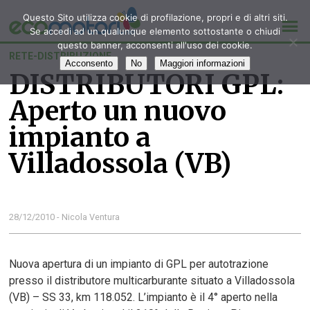
Questo Sito utilizza cookie di profilazione, propri e di altri siti.
Se accedi ad un qualunque elemento sottostante o chiudi
questo banner, acconsenti all'uso dei cookie.
RETE-DISTRIBUZIONE
Acconsento
No
Maggiori informazioni
DISTRIBUTORI GPL:
Aperto un nuovo
impianto a
Villadossola (VB)
28/12/2010 - Nicola Ventura
Nuova apertura di un impianto di GPL per autotrazione
presso il distributore multicarburante situato a Villadossola
(VB) – SS 33, km 118.052. L’impianto è il 4° aperto nella