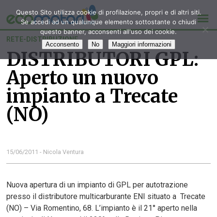
Questo Sito utilizza cookie di profilazione, propri e di altri siti.
Se accedi ad un qualunque elemento sottostante o chiudi
questo banner, acconsenti all'uso dei cookie.
RETE-DISTRIBUZIONE
Acconsento
No
Maggiori informazioni
DISTRIBUTORI GPL:
Aperto un nuovo
impianto a Trecate
(NO)
15/06/2011 - Nicola Ventura
Nuova apertura di un impianto di GPL per autotrazione
presso il distributore multicarburante ENI situato a Trecate
(NO) – Via Romentino, 68. L’impianto è il 21° aperto nella