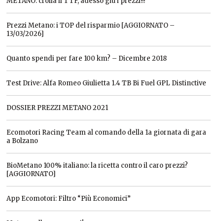
METANO: crolla il TTF, adesso giù i prezzi!!!
Prezzi Metano: i TOP del risparmio [AGGIORNATO –
13/03/2026]
Quanto spendi per fare 100 km? – Dicembre 2018
Test Drive: Alfa Romeo Giulietta 1.4 TB Bi Fuel GPL Distinctive
DOSSIER PREZZI METANO 2021
Ecomotori Racing Team al comando della 1a giornata di gara
a Bolzano
BioMetano 100% italiano: la ricetta contro il caro prezzi?
[AGGIORNATO]
App Ecomotori: Filtro “Più Economici”