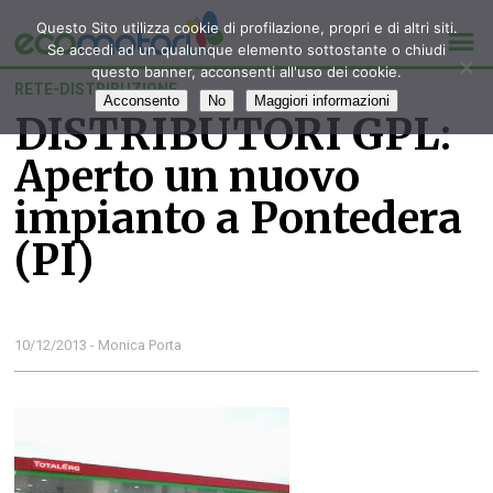
Questo Sito utilizza cookie di profilazione, propri e di altri siti.
Se accedi ad un qualunque elemento sottostante o chiudi
questo banner, acconsenti all'uso dei cookie.
RETE-DISTRIBUZIONE
Acconsento
No
Maggiori informazioni
DISTRIBUTORI GPL:
Aperto un nuovo
impianto a Pontedera
(PI)
10/12/2013 - Monica Porta