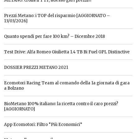
METANO: crolla il TTF, adesso giù i prezzi!!!
Prezzi Metano: i TOP del risparmio [AGGIORNATO –
13/03/2026]
Quanto spendi per fare 100 km? – Dicembre 2018
Test Drive: Alfa Romeo Giulietta 1.4 TB Bi Fuel GPL Distinctive
DOSSIER PREZZI METANO 2021
Ecomotori Racing Team al comando della 1a giornata di gara
a Bolzano
BioMetano 100% italiano: la ricetta contro il caro prezzi?
[AGGIORNATO]
App Ecomotori: Filtro “Più Economici”