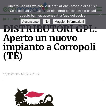
Questo Sito utilizza cookie di profilazione, propri e di altri siti.
Se accedi ad un qualunque elemento sottostante o chiudi
questo banner, acconsenti all'uso dei cookie.
RETE-DISTRIBUZIONE
Acconsento
No
Maggiori informazioni
DISTRIBUTORI GPL:
Aperto un nuovo
impianto a Corropoli
(TE)
16/11/2012 - Monica Porta