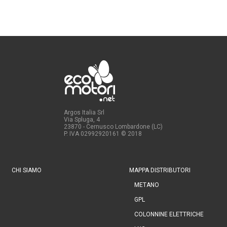
Argos Italia Srl
Via Spluga, 4
23870 - Cernusco Lombardone (LC)
P. IVA 02992920161
© 2018
CHI SIAMO
MAPPA DISTRIBUTORI
METANO
GPL
COLONNINE ELETTRICHE