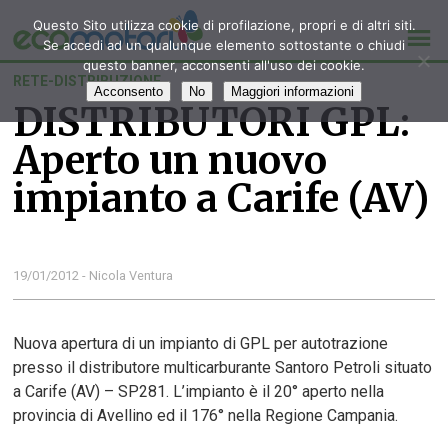
Questo Sito utilizza cookie di profilazione, propri e di altri siti.
Se accedi ad un qualunque elemento sottostante o chiudi
questo banner, acconsenti all'uso dei cookie.
RETE-DISTRIBUZIONE
Acconsento
No
Maggiori informazioni
DISTRIBUTORI GPL:
Aperto un nuovo
impianto a Carife (AV)
19/01/2012 - Nicola Ventura
Nuova apertura di un impianto di GPL per autotrazione
presso il distributore multicarburante Santoro Petroli situato
a Carife (AV) – SP281. L’impianto è il 20° aperto nella
provincia di Avellino ed il 176° nella Regione Campania.