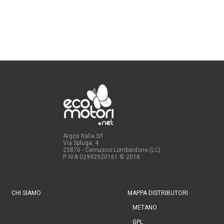
Argos Italia Srl
Via Spluga, 4
23870 - Cernusco Lombardone (LC)
P. IVA 02992920161
© 2018
CHI SIAMO
MAPPA DISTRIBUTORI
METANO
GPL