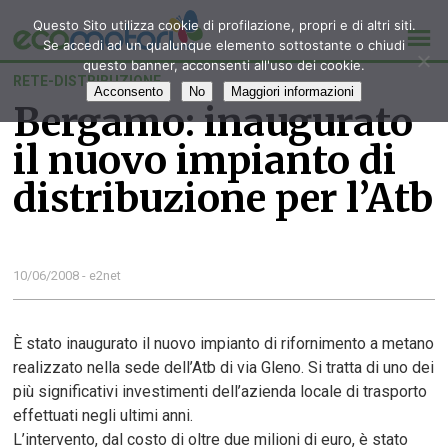
Questo Sito utilizza cookie di profilazione, propri e di altri siti.
Se accedi ad un qualunque elemento sottostante o chiudi
questo banner, acconsenti all'uso dei cookie.
RETE-DISTRIBUZIONE
Acconsento
No
Maggiori informazioni
Bergamo: inaugurato
il nuovo impianto di
distribuzione per l’Atb
10/06/2008 - e2net
È stato inaugurato il nuovo impianto di rifornimento a metano
realizzato nella sede dell’Atb di via Gleno. Si tratta di uno dei
più significativi investimenti dell’azienda locale di trasporto
effettuati negli ultimi anni.
L’intervento, dal costo di oltre due milioni di euro, è stato