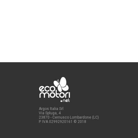
Argos Italia Srl
Via Spluga, 4
23870 - Cernusco Lombardone (LC)
P. IVA 02992920161
© 2018