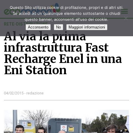
Questo Sito utilizza cookie di profilazione, propri e di altri siti.
Se accedi ad un qualunque elemento sottostante o chiudi
questo banner, acconsenti all'uso dei cookie.
RETE-DISTRIBUZIONE
Acconsento
No
Maggiori informazioni
Al via la prima
infrastruttura Fast
Recharge Enel in una
Eni Station
04/02/2015 - redazione