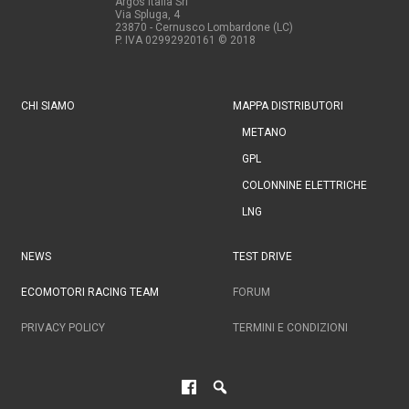
Argos Italia Srl
Via Spluga, 4
23870 - Cernusco Lombardone (LC)
P. IVA 02992920161
© 2018
CHI SIAMO
MAPPA DISTRIBUTORI
METANO
GPL
COLONNINE ELETTRICHE
LNG
NEWS
TEST DRIVE
ECOMOTORI RACING TEAM
FORUM
PRIVACY POLICY
TERMINI E CONDIZIONI