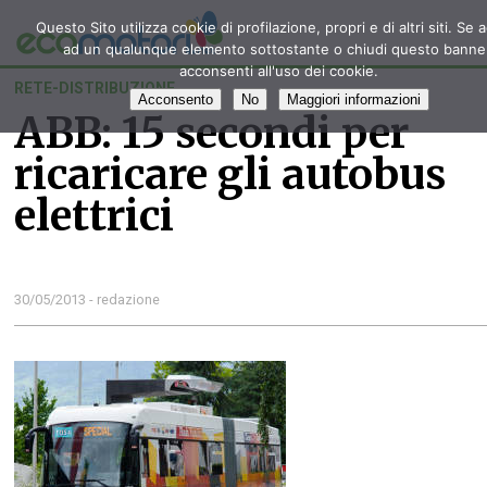
Questo Sito utilizza cookie di profilazione, propri e di altri siti. Se 
ad un qualunque elemento sottostante o chiudi questo banne
acconsenti all'uso dei cookie.
RETE-DISTRIBUZIONE
Acconsento
No
Maggiori informazioni
ABB: 15 secondi per
ricaricare gli autobus
elettrici
30/05/2013 - redazione