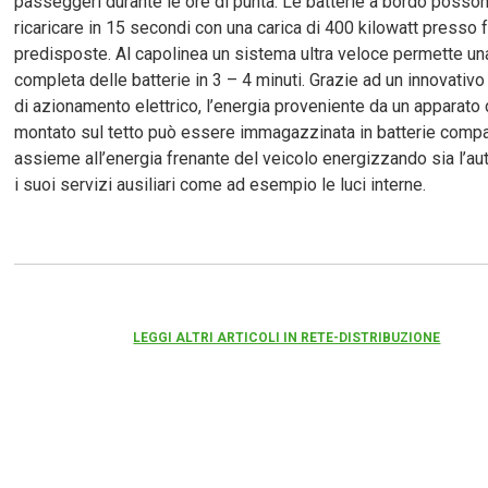
passeggeri durante le ore di punta. Le batterie a bordo poss
ricaricare in 15 secondi con una carica di 400 kilowatt presso
predisposte. Al capolinea un sistema ultra veloce permette una
completa delle batterie in 3 – 4 minuti. Grazie ad un innovativ
di azionamento elettrico, l’energia proveniente da un apparato d
montato sul tetto può essere immagazzinata in batterie comp
assieme all’energia frenante del veicolo energizzando sia l’au
i suoi servizi ausiliari come ad esempio le luci interne.
LEGGI ALTRI ARTICOLI IN RETE-DISTRIBUZIONE