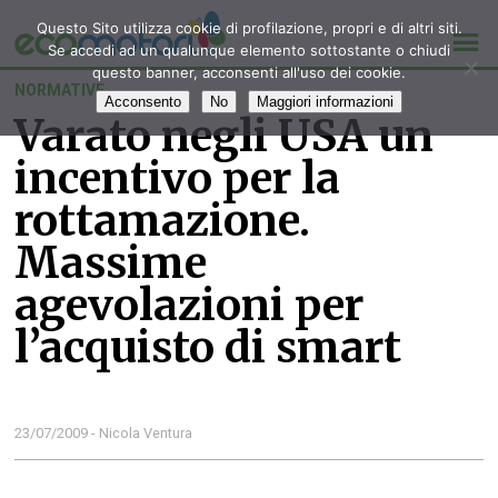
Questo Sito utilizza cookie di profilazione, propri e di altri siti.
Se accedi ad un qualunque elemento sottostante o chiudi
questo banner, acconsenti all'uso dei cookie.
NORMATIVE
Acconsento
No
Maggiori informazioni
Varato negli USA un
incentivo per la
rottamazione.
Massime
agevolazioni per
l’acquisto di smart
23/07/2009 - Nicola Ventura