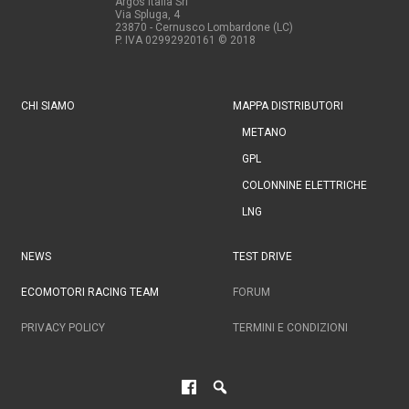
Argos Italia Srl
Via Spluga, 4
23870 - Cernusco Lombardone (LC)
P. IVA 02992920161
© 2018
CHI SIAMO
MAPPA DISTRIBUTORI
METANO
GPL
COLONNINE ELETTRICHE
LNG
NEWS
TEST DRIVE
ECOMOTORI RACING TEAM
FORUM
PRIVACY POLICY
TERMINI E CONDIZIONI