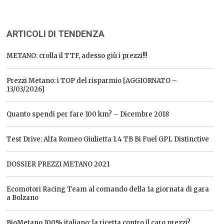
ARTICOLI DI TENDENZA
METANO: crolla il TTF, adesso giù i prezzi!!!
Prezzi Metano: i TOP del risparmio [AGGIORNATO –
13/03/2026]
Quanto spendi per fare 100 km? – Dicembre 2018
Test Drive: Alfa Romeo Giulietta 1.4 TB Bi Fuel GPL Distinctive
DOSSIER PREZZI METANO 2021
Ecomotori Racing Team al comando della 1a giornata di gara
a Bolzano
BioMetano 100% italiano: la ricetta contro il caro prezzi?