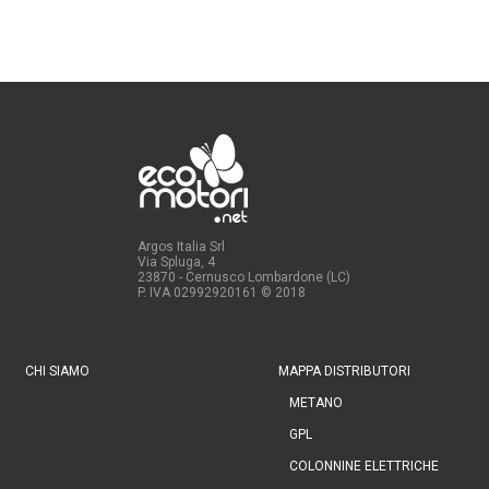
Argos Italia Srl
Via Spluga, 4
23870 - Cernusco Lombardone (LC)
P. IVA 02992920161
© 2018
CHI SIAMO
MAPPA DISTRIBUTORI
METANO
GPL
COLONNINE ELETTRICHE