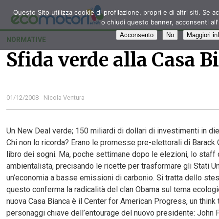
Questo Sito utilizza cookie di profilazione, propri e di altri siti. 
o chiudi questo banner, acconsenti all
Acconsento
No
Maggiori in
NORMATIVE
Sfida verde alla Casa B
01/12/2008 - Nicola Ventura
Un New Deal verde; 150 miliardi di dollari di investimenti in die
Chi non lo ricorda? Erano le promesse pre-elettorali di Barack
libro dei sogni. Ma, poche settimane dopo le elezioni, lo staff
ambientalista, precisando le ricette per trasformare gli Stati 
un’economia a basse emissioni di carbonio. Si tratta dello ste
questo conferma la radicalità del clan Obama sul tema ecologico
nuova Casa Bianca è il Center for American Progress, un think
personaggi chiave dell’entourage del nuovo presidente: John P