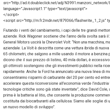
src=”http://ad.it.doubleclick.net/adj/N3991.manzoni_netw
language=”Javascript1.1″ type=”text/javascript”>
</script>
<script src=”http://m.fr.2mdn.net/879366/flashwrite_1_2.js” t
Fiutando i venti del cambiamento, i capi delle tre grandi metton
aziende. Rick Wagoner sostiene che l’anno della svolta sarà il 
General Motors uscirà la Chevrolet Volt: “Non una macchina, ma 
aziendale. La Volt è descritta come una vettura ibrida di nuova
65 chilometri, che salgono a mille usando il motore a benzina per 
dicono che il suo prezzo di listino, 40 mila dollari, è eccessi
gli ottimisti sostengono che gli investimenti pubblici nella ri
rapidamente. Anche la Ford ha annunciato una nuova linea di mo
consentiranno risparmi di carburante del 20 per cento ed entre
accelerare questa riconversione all’economia verde l’industria
tecnologie critiche sono già state inventate”, dice David Cole, un
prima è la batteria al litio, che consente la produzione commerc
costituita dai biocarburanti alla cellulosa. Siamo alle soglie di
un nuovo modello di sviluppo”.