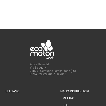
Argos Italia Srl
Via Spluga, 4
23870 - Cernusco Lombardone (LC)
P. IVA 02992920161
© 2018
CHI SIAMO
MAPPA DISTRIBUTORI
METANO
GPL