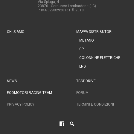
Via Spluga, 4
23870 - Cernusco Lombardone (LC)
P. IVA 02992920161
© 2018
CHI SIAMO
MAPPA DISTRIBUTORI
METANO
GPL
COLONNINE ELETTRICHE
LNG
NEWS
TEST DRIVE
ECOMOTORI RACING TEAM
FORUM
PRIVACY POLICY
TERMINI E CONDIZIONI