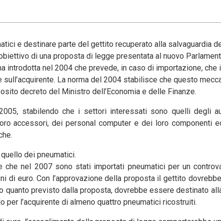
atici e destinare parte del gettito recuperato alla salvaguardia d
l’obiettivo di una proposta di legge presentata al nuovo Parlament
 introdotta nel 2004 che prevede, in caso di importazione, che il
ere sull’acquirente. La norma del 2004 stabilisce che questo mec
apposito decreto del Ministro dell’Economia e delle Finanze.
05, stabilendo che i settori interessati sono quelli degli au
ei loro accessori, dei personal computer e dei loro componenti 
che.
 quello dei pneumatici.
 che nel 2007 sono stati importati pneumatici per un controva
ioni di euro. Con l’approvazione della proposta il gettito dovrebb
do quanto previsto dalla proposta, dovrebbe essere destinato all
 per l’acquirente di almeno quattro pneumatici ricostruiti.