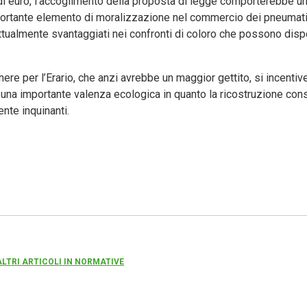
i di euro, l’accoglimento della proposta di legge comporterebbe 
mportante elemento di moralizzazione nel commercio dei pneumatic
attualmente svantaggiati nei confronti di coloro che possono disp
nere per l’Erario, che anzi avrebbe un maggior gettito, si incenti
o una importante valenza ecologica in quanto la ricostruzione con
nte inquinanti.
ALTRI ARTICOLI IN NORMATIVE