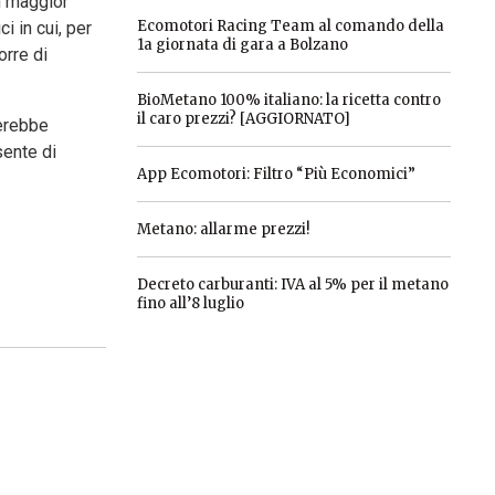
un maggior
Ecomotori Racing Team al comando della
i in cui, per
1a giornata di gara a Bolzano
orre di
BioMetano 100% italiano: la ricetta contro
il caro prezzi? [AGGIORNATO]
verebbe
sente di
App Ecomotori: Filtro “Più Economici”
Metano: allarme prezzi!
Decreto carburanti: IVA al 5% per il metano
fino all’8 luglio