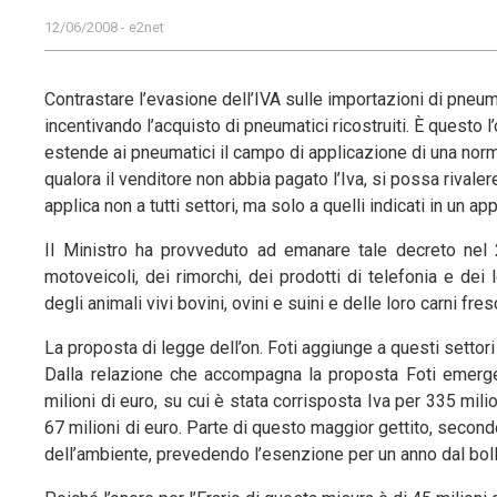
12/06/2008 - e2net
Contrastare l’evasione dell’IVA sulle importazioni di pneum
incentivando l’acquisto di pneumatici ricostruiti. È questo 
estende ai pneumatici il campo di applicazione di una norma
qualora il venditore non abbia pagato l’Iva, si possa rival
applica non a tutti settori, ma solo a quelli indicati in un 
Il Ministro ha provveduto ad emanare tale decreto nel 20
motoveicoli, dei rimorchi, dei prodotti di telefonia e d
degli animali vivi bovini, ovini e suini e delle loro carni fres
La proposta di legge dell’on. Foti aggiunge a questi settori
Dalla relazione che accompagna la proposta Foti emerge
milioni di euro, su cui è stata corrisposta Iva per 335 mil
67 milioni di euro. Parte di questo maggior gettito, secon
dell’ambiente, prevedendo l’esenzione per un anno dal bollo