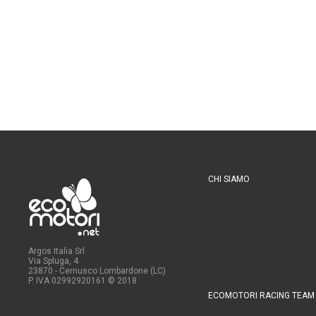
CHI SIAMO
Argos Italia Srl
Via Spluga, 4
23870 - Cernusco Lombardone (LC)
P. IVA 02992920161
© 2018
ECOMOTORI RACING TEAM