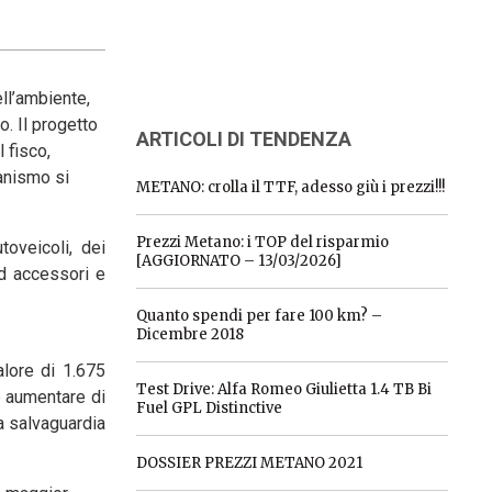
ell’ambiente,
o. Il progetto
ARTICOLI DI TENDENZA
 fisco,
canismo si
METANO: crolla il TTF, adesso giù i prezzi!!!
Prezzi Metano: i TOP del risparmio
toveicoli, dei
[AGGIORNATO – 13/03/2026]
ed accessori e
Quanto spendi per fare 100 km? –
Dicembre 2018
lore di 1.675
Test Drive: Alfa Romeo Giulietta 1.4 TB Bi
e aumentare di
Fuel GPL Distinctive
a salvaguardia
DOSSIER PREZZI METANO 2021