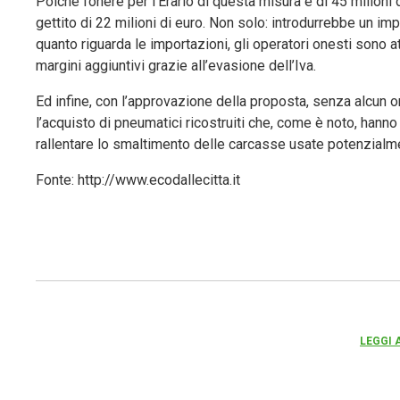
Poiché l’onere per l’Erario di questa misura è di 45 milion
gettito di 22 milioni di euro. Non solo: introdurrebbe un i
quanto riguarda le importazioni, gli operatori onesti sono 
margini aggiuntivi grazie all’evasione dell’Iva.
Ed infine, con l’approvazione della proposta, senza alcun o
l’acquisto di pneumatici ricostruiti che, come è noto, hann
rallentare lo smaltimento delle carcasse usate potenzialme
Fonte: http://www.ecodallecitta.it
LEGGI 